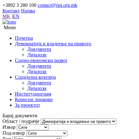
+3892 3 280 100
contact@epi.org.mk
Контакт
Најава
MK
|
EN
Мени
Почетна
Демократија и владеење на правото
Документи
Дијалози
Социо-економски развој
Документи
Дијалози
Социјална кохезија
Документи
Дијалози
Институциограм
Корисни линкови
За проектот
Барај документи
Област / подрачје
Извор
Под-извор
Тип