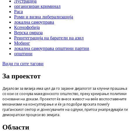
Лустрација
организиран криминал
Раса
Роми и визна либерализација
локална самоуправа
Ксенофобија
Верска омраза
Реинтеграција на баратели на азил
Мобинг
локална самоуправа општини партии
општини
Види ги сите тагови
За проектот
Дијалози за визија има цел да го зајакне дијалогот за клучни прашања
со кои се соочува македонското општество, преку креирање политики
основани на докази. Проектот ќе внесе живост на веќе воспоставените
механизми на консултирање и ќе ја подобри врската помеѓу
граѓанскиот сектор и донесувачите на одлуки, притоа унапредувајќи ги
демократски процеси во земјата.
Области