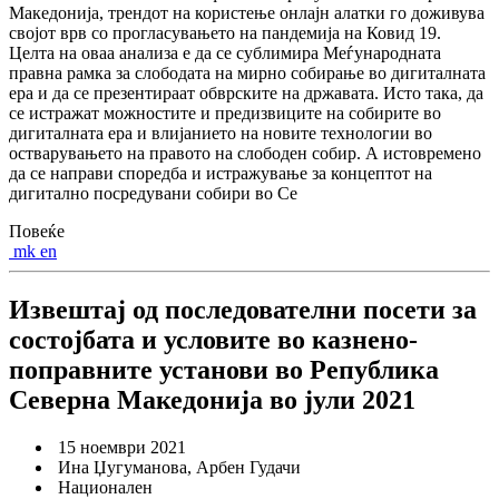
Македонија, трендот на користење онлајн алатки го доживува
својот врв со прогласувањето на пандемија на Ковид 19.
Целта на оваа анализа е да се сублимира Меѓународната
правна рамка за слободата на мирно собирање во дигиталната
ера и да се презентираат обврските на државата. Исто така, да
се истражат можностите и предизвиците на собирите во
дигиталната ера и влијанието на новите технологии во
остварувањето на правото на слободен собир. А истовремено
да се направи споредба и истражување за концептот на
дигитално посредувани собири во Се
Повеќе
mk
en
Извештај од последователни посети за
состојбата и условите во казнено-
поправните установи во Република
Северна Македонија во јули 2021
15 ноември 2021
Ина Џугуманова, Арбен Гудачи
Национален