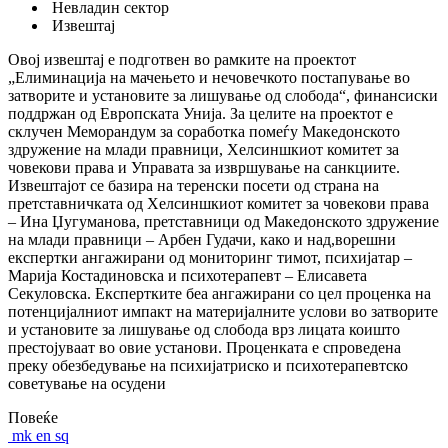
Невладин сектор
Извештај
Овој извештај е подготвен во рамките на проектот
„Елиминација на мачењето и нечовечкото постапување во
затворите и установите за лишување од слобода“, финансиски
поддржан од Европската Унија. За целите на проектот е
склучен Меморандум за соработка помеѓу Македонското
здружение на млади правници, Хелсиншкиот комитет за
човекови права и Управата за извршување на санкциите.
Извештајот се базира на теренски посети од страна на
претставничката од Хелсиншкиот комитет за човекови права
– Ина Џугуманова, претставници од Македонското здружение
на млади правници – Арбен Гудачи, како и над,ворешни
експертки ангажирани од мониторинг тимот, психијатар –
Марија Костадиновска и психотерапевт – Елисавета
Секуловска. Експертките беа ангажирани со цел проценка на
потенцијалниот импакт на материјалните услови во затворите
и установите за лишување од слобода врз лицата коишто
престојуваат во овие установи. Проценката е спроведена
преку обезбедување на психијатриско и психотерапевтско
советување на осудени
Повеќе
mk
en
sq