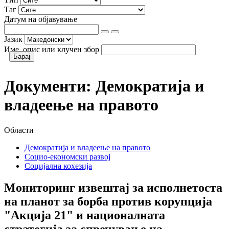
Таг
Датум на објавување
Јазик
Име, опис или клучен збор
Документи:
Демократија и
владеење на правото
Области
Демократија и владеење на правото
Социо-економски развој
Социјална кохезија
Мониторинг извештај за исполнетоста
на планот за борба против корупција
"Акција 21" и националната
стратегија за спречување на