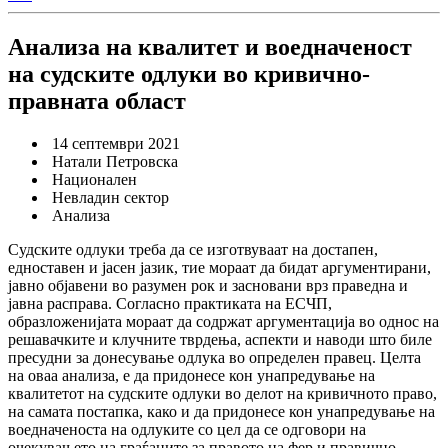
Анализа на квалитет и воедначеност
на судските одлуки во кривично-
правната област
14 септември 2021
Натали Петровска
Национален
Невладин сектор
Анализа
Судските одлуки треба да се изготвуваат на достапен,
едноставен и јасен јазик, тие мораат да бидат аргументирани,
јавно објавени во разумен рок и засновани врз праведна и
јавна расправа. Согласно практиката на ЕСЧП,
образложенијата мораат да содржат аргументација во однос на
решавачките и клучните тврдења, аспекти и наводи што биле
пресудни за донесување одлука во определен правец. Целта
на оваа анализа, е да придонесе кон унапредување на
квалитетот на судските одлуки во делот на кривичното право,
на самата постапка, како и да придонесе кон унапредување на
воедначеноста на одлуките со цел да се одговори на
очекувањето на граѓаните за правото на фер и правично