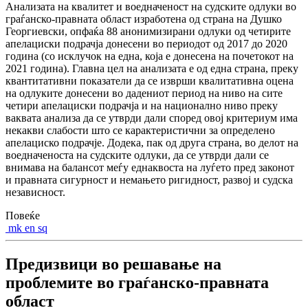
Анализата на квалитет и воедначеност на судските одлуки во
граѓанско-правната област изработена од страна на Душко
Георгиевски, опфаќа 88 анонимизирани одлуки од четирите
апелациски подрачја донесени во периодот од 2017 до 2020
година (со исклучок на една, која е донесена на почетокот на
2021 година). Главна цел на анализата е од една страна, преку
квантитативни показатели да се изврши квалитативна оцена
на одлуките донесени во дадениот период на ниво на сите
четири апелациски подрачја и на национално ниво преку
ваквата анализа да се утврди дали според овој критериум има
некакви слабости што се карактеристични за определено
апелациско подрачје. Додека, пак од друга страна, во делот на
воедначеноста на судските одлуки, да се утврди дали се
внимава на балансот меѓу еднаквоста на луѓето пред законот
и правната сигурност и немањето ригидност, развој и судска
независност.
Повеќе
mk
en
sq
Предизвици во решавање на
проблемите во граѓанско-правната
област