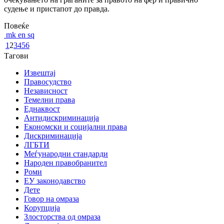
судење и пристапот до правда.
Повеќе
mk
en
sq
1
2
3
4
5
6
Тагови
Извештај
Правосудство
Независност
Темелни права
Еднаквост
Антидискриминација
Економски и социјални права
Дискриминација
ЛГБТИ
Меѓународни стандарди
Народен правобранител
Роми
ЕУ законодавство
Дете
Говор на омраза
Корупција
Злосторства од омраза