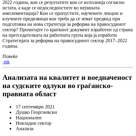
2022 година, кои се резултатите кои се исполнија согласно
истата, а каде се недоследностите во нејзината
имплементација? Кои се пропустите, научените лекции и
клучните предизвици кои треба да се земат предвид при
подготовка на нова стратегија за реформа на правосудниот
сектор? Прочитајте го краткиот документ изработен од страна
на претседателката на работната група која ја изработи
Стратегијата за реформа на правосудниот сектор 2017–2022
година.
Повеќе
mk
Анализата на квалитет и воедначеност
на судските одлуки во граѓанско-
правната област
17 септември 2021
Душко Георгиевски
Национален
Невладин сектор
Анализа