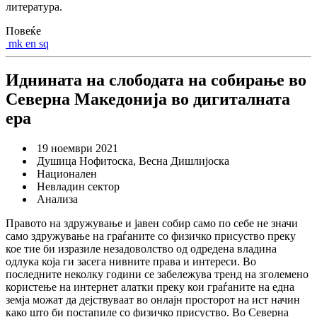
литература.
Повеќе
mk
en
sq
Иднината на слободата на собирање во
Северна Македонија во дигиталната
ера
19 ноември 2021
Душица Нофитоска, Весна Дишлијоска
Национален
Невладин сектор
Анализа
Правото на здружување и јавен собир само по себе не значи
само здружување на граѓаните со физичко присуство преку
кое тие би изразиле незадоволство од одредена владина
одлука која ги засега нивните права и интереси. Во
последните неколку години се забележува тренд на зголеменo
користење на интернет алатки преку кои граѓаните на една
земја можат да дејствуваат во онлајн просторот на ист начин
како што би постапиле со физичко присуство. Во Северна