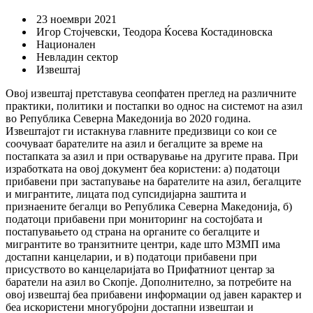
23 ноември 2021
Игор Стојчевски, Теодора Ќосева Костадиновска
Национален
Невладин сектор
Извештај
Овој извештај претставува сеопфатен преглед на различните
практики, политики и постапки во однос на системот на азил
во Република Северна Македонија во 2020 година.
Извештајот ги истакнува главните предизвици со кои се
соочуваат барателите на азил и бегалците за време на
постапката за азил и при остварување на другите права. При
изработката на овој документ беа користени: a) податоци
прибавени при застапување на барателите на азил, бегалците
и мигрантите, лицата под супсидијарна заштита и
признаените бегалци во Република Северна Македонија, б)
податоци прибавени при мониторинг на состојбата и
постапувањето од страна на органите со бегалците и
мигрантите во транзитните центри, каде што МЗМП има
достапни канцеларии, и в) податоци прибавени при
присуството во канцеларијата во Прифатниот центар за
баратели на азил во Скопје. Дополнително, за потребите на
овој извештај беа прибавени информации од јавен карактер и
беа искористени многубројни достапни извештаи и