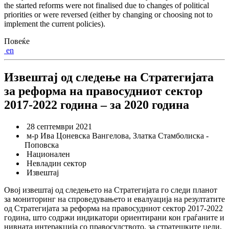
the started reforms were not finalised due to changes of political
priorities or were reversed (either by changing or choosing not to
implement the current policies).
Повеќе
en
Извештај од следење на Стратегијата
за реформа на правосудниот сектор
2017-2022 година – за 2020 година
28 септември 2021
м-р Ива Цоневска Вангелова, Златка Стамболиска -
Поповска
Национален
Невладин сектор
Извештај
Овој извештај од следењето на Стратегијата го следи планот
за мониторинг на спроведувањето и евалуација на резултатите
од Стратегијата за реформа на правосудниот сектор 2017-2022
година, што содржи индикатори ориентирани кон граѓаните и
нивната интеракција со правосудството, за стратешките цели,