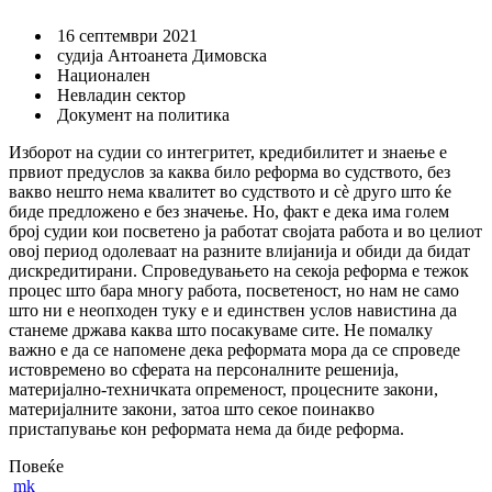
16 септември 2021
судија Антоанета Димовска
Национален
Невладин сектор
Документ на политика
Изборот на судии со интегритет, кредибилитет и знаење е
првиот предуслов за каква било реформа во судството, без
вакво нешто нема квалитет во судството и сè друго што ќе
биде предложено е без значење. Но, факт е дека има голем
број судии кои посветено ја работат својата работа и во целиот
овој период одолеваат на разните влијанија и обиди да бидат
дискредитирани. Спроведувањето на секоја реформа е тежок
процес што бара многу работа, посветеност, но нам не само
што ни е неопходен туку е и единствен услов навистина да
станеме држава каква што посакуваме сите. Не помалку
важно е да се напомене дека реформата мора да се спроведе
истовремено во сферата на персоналните решенија,
материјално-техничката опременост, процесните закони,
материјалните закони, затоа што секое поинакво
пристапување кон реформата нема да биде реформа.
Повеќе
mk