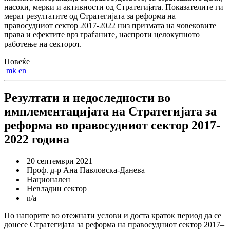
насоки, мерки и активности од Стратегијата. Показателите ги
мерат резултатите од Стратегијата за реформа на
правосудниот сектор 2017-2022 низ призмата на човековите
права и ефектите врз граѓаните, наспроти целокупното
работење на секторот.
Повеќе
mk
en
Резултати и недоследности во
имплементацијата на Стратегијата за
реформа во правосудниот сектор 2017-
2022 година
20 септември 2021
Проф. д-р Ана Павловска-Данева
Национален
Невладин сектор
n/a
По напорите во отежнати услови и доста краток период да се
донесе Стратегијата за реформа на правосудниот сектор 2017–