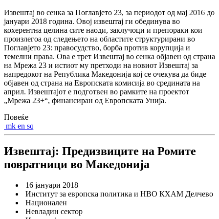
Извештај во сенка за Поглавјето 23, за периодот од мај 2016 до
јануари 2018 година. Овој извештај ги обединува во
кохерентна целина сите наоди, заклучоци и препораки кои
произлегоа од следењето на областите структурирани во
Поглавјето 23: правосудство, борба против корупција и
темелни права. Ова е трет Извештај во сенка објавен од страна
на Мрежа 23 и истиот му претходи на новиот Извештај за
напредокот на Република Македонија кој се очекува да биде
објавен од страна на Европската комисија во средината на
април. Извештајот е подготвен во рамките на проектот
„Мрежа 23+“, финансиран од Европската Унија.
Повеќе
mk
en
sq
Извештај: Предизвиците на Ромите
повратници во Македонија
16 јануари 2018
Институт за европска политика и НВО КХАМ Делчево
Национален
Невладин сектор