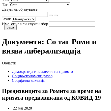
Таг
Датум на објавување
Јазик
Име, опис или клучен збор
Документи:
Со таг
Роми и
визна либерализација
Области
Демократија и владеење на правото
Социо-економски развој
Социјална кохезија
Предизвиците за Ромите за време на
кризата предизвикана од КОВИД-19
22 мај 2020