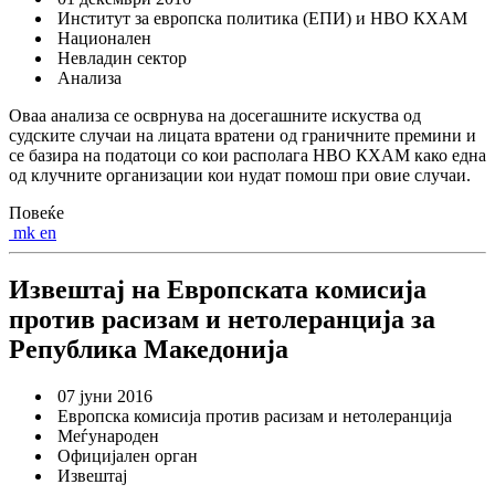
Институт за европска политика (ЕПИ) и НВО КХАМ
Национален
Невладин сектор
Анализа
Оваа анализа се осврнува на досегашните искуства од
судските случаи на лицата вратени од граничните премини и
се базира на податоци со кои располага НВО КХАМ како една
од клучните организации кои нудат помош при овие случаи.
Повеќе
mk
en
Извештај на Европската комисија
против расизам и нетолеранција за
Република Македонија
07 јуни 2016
Европска комисија против расизам и нетолеранција
Mеѓународен
Oфицијален орган
Извештај