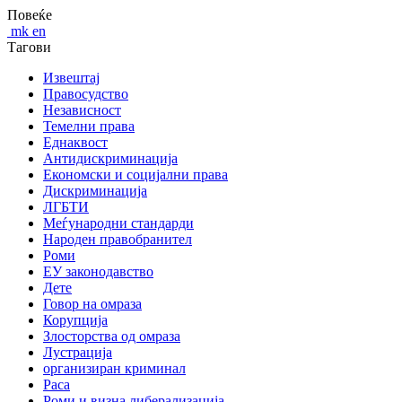
Повеќе
mk
en
Тагови
Извештај
Правосудство
Независност
Темелни права
Еднаквост
Антидискриминација
Економски и социјални права
Дискриминација
ЛГБТИ
Меѓународни стандарди
Народен правобранител
Роми
ЕУ законодавство
Дете
Говор на омраза
Корупција
Злосторства од омраза
Лустрација
организиран криминал
Раса
Роми и визна либерализација