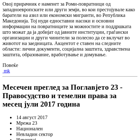
Овој прирачник е наменет за Роми-повратници од
западноевропските или други земји, во кои престојувале како
баратели на азил или економски мигранти, во Република
Македонија. Тој нуди едноставни насоки и основни
информации на повратниците за можностите и поддршката
што можат да ја добијат од јавните институции, граѓански
организации и други чинители за полесно да се вклучат во
животот на заедницата. Акцентот е ставен на следните
области: лични документи, социјална заштита, здравствена
заштита, образование, вработување и домување.
Повеќе
mk
Месечен преглед за Поглавјето 23 -
Правосудство и темелни права за
месец јули 2017 годинa
14 август 2017
Мрежа 23
Национален
Невладин сектор
Извештај