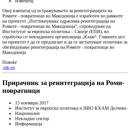
Извештај
Овој извештај од истражувањето за реинтеграцијата на
Ромите - повратници во Македонија е изработен во рамките
на проектот „Поттикнување одржлива реинтеграција на
Ромите - повратници во Македонија“, спроведуван од
Институтот за европска политика – Скопје (ЕПИ), во
соработка со невладината организација „Кхам“. Главната цел
на проектот е да се предлагаат и да се застапуваат политики за
обезбедување реинтеграција на Ромите - повратници во
Македонија
Повеќе
mk
en
Прирачник за реинтеграција на Роми-
повратници
15 ноември 2017
Институт за европска политика и НВО КХАМ Делчево
Национален
Невладин сектор
Информација