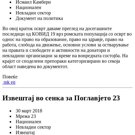
Исмаил Камбери
Национален
Невладин сектор
Документ на политика
Во овој краток осврт даваме преглед на досегашните
последици од КОВИД 19 врз ромската популација со осврт во
однос на право на образование, право на здравје, право на
работа, слобода на движење, основни услови за остварување
на правата и слободите и активности на донатори и
невладини организации за време на вонредната состојба. На
крајот се споделени препораки категоризирани во секоја
област наведена во документот.
Повеќе
mk
en
Извештај во сенка за Поглавјето 23
30 март 2018
Мрежа 23
Национален
Невладин сектор
Извештај