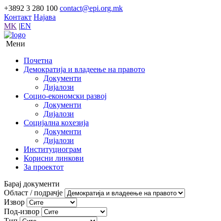
+3892 3 280 100
contact@epi.org.mk
Контакт
Најава
MK
|
EN
Мени
Почетна
Демократија и владеење на правото
Документи
Дијалози
Социо-економски развој
Документи
Дијалози
Социјална кохезија
Документи
Дијалози
Институциограм
Корисни линкови
За проектот
Барај документи
Област / подрачје
Извор
Под-извор
Тип