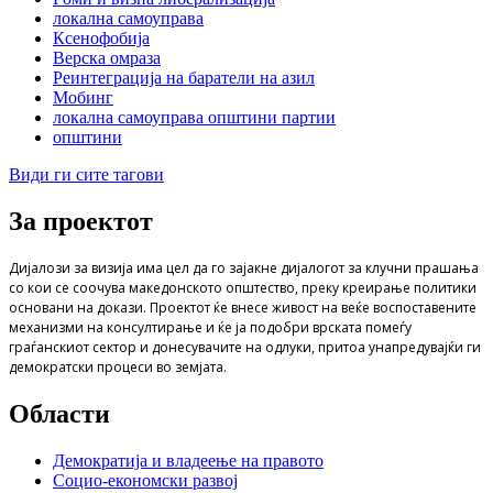
локална самоуправа
Ксенофобија
Верска омраза
Реинтеграција на баратели на азил
Мобинг
локална самоуправа општини партии
општини
Види ги сите тагови
За проектот
Дијалози за визија има цел да го зајакне дијалогот за клучни прашања
со кои се соочува македонското општество, преку креирање политики
основани на докази. Проектот ќе внесе живост на веќе воспоставените
механизми на консултирање и ќе ја подобри врската помеѓу
граѓанскиот сектор и донесувачите на одлуки, притоа унапредувајќи ги
демократски процеси во земјата.
Области
Демократија и владеење на правото
Социо-економски развој