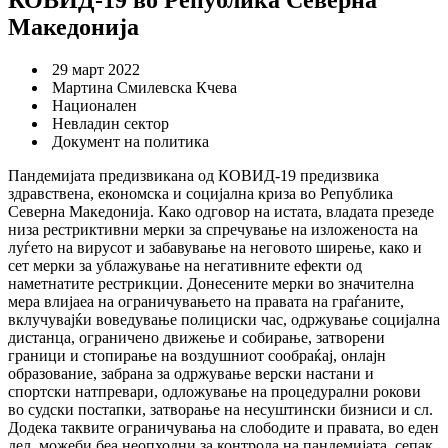
Македонија
29 март 2022
Мартина Смилевска Кчева
Национален
Невладин сектор
Документ на политика
Пандемијата предизвикана од КОВИД-19 предизвика
здравствена, економска и социјална криза во Република
Северна Македонија. Како одговор на истата, владата презеде
низа рестриктивни мерки за спречување на изложеноста на
луѓето на вирусот и забавување на неговото ширење, како и
сет мерки за ублажување на негативните ефекти од
наметнатите рестрикции. Донесените мерки во значителна
мера влијаеа на ограничувањето на правата на граѓаните,
вклучувајќи воведување полициски час, одржување социјална
дистанца, ограничено движење и собирање, затворени
граници и стопирање на воздушниот сообраќај, онлајн
образование, забрана за одржување верски настани и
спортски натпревари, одложување на процедурални рокови
во судски постапки, затворање на несуштински бизниси и сл.
Додека таквите ограничувања на слободите и правата, во еден
дел, можеби беа неопходни за контрола на пандемијата, сепак