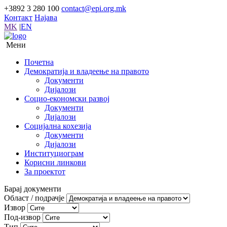
+3892 3 280 100
contact@epi.org.mk
Контакт
Најава
MK
|
EN
Мени
Почетна
Демократија и владеење на правото
Документи
Дијалози
Социо-економски развој
Документи
Дијалози
Социјална кохезија
Документи
Дијалози
Институциограм
Корисни линкови
За проектот
Барај документи
Област / подрачје
Извор
Под-извор
Тип