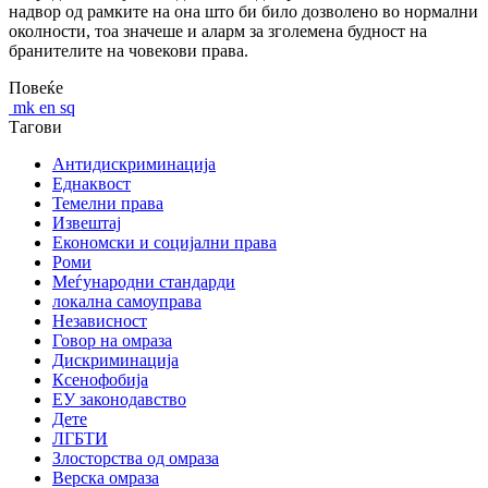
надвор од рамките на она што би било дозволено во нормални
околности, тоа значеше и аларм за зголемена будност на
бранителите на човекови права.
Повеќе
mk
en
sq
Тагови
Антидискриминација
Еднаквост
Темелни права
Извештај
Економски и социјални права
Роми
Меѓународни стандарди
локална самоуправа
Независност
Говор на омраза
Дискриминација
Ксенофобија
ЕУ законодавство
Дете
ЛГБТИ
Злосторства од омраза
Верска омраза