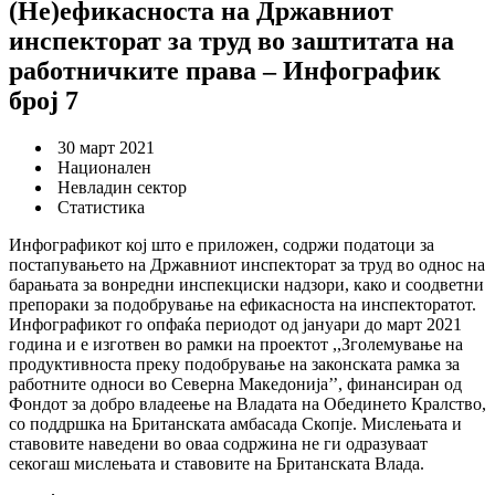
(Не)ефикасноста на Државниот
инспекторат за труд во заштитата на
работничките права – Инфографик
број 7
30 март 2021
Национален
Невладин сектор
Статистика
Инфографикот кој што е приложен, содржи податоци за
постапувањето на Државниот инспекторат за труд во однос на
барањата за вонредни инспекциски надзори, како и соодветни
препораки за подобрување на ефикасноста на инспекторатот.
Инфографикот го опфаќа периодот од јануари до март 2021
година и е изготвен во рамки на проектот ,,Зголемување на
продуктивноста преку подобрување на законската рамка за
работните односи во Северна Македонија’’, финансиран од
Фондот за добро владеење на Владата на Обединето Кралство,
со поддршка на Британската амбасада Скопје. Мислењата и
ставовите наведени во оваа содржина не ги одразуваат
секогаш мислењата и ставовите на Британската Влада.