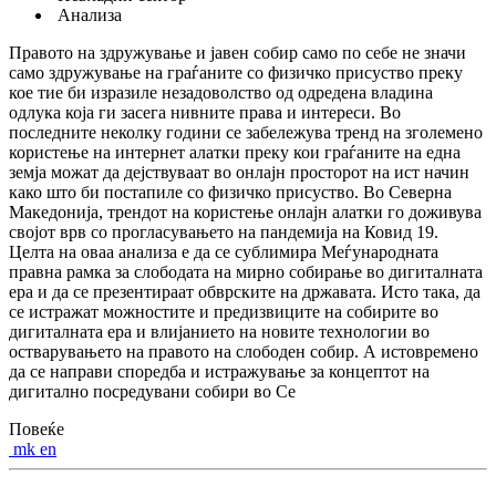
Анализа
Правото на здружување и јавен собир само по себе не значи
само здружување на граѓаните со физичко присуство преку
кое тие би изразиле незадоволство од одредена владина
одлука која ги засега нивните права и интереси. Во
последните неколку години се забележува тренд на зголеменo
користење на интернет алатки преку кои граѓаните на една
земја можат да дејствуваат во онлајн просторот на ист начин
како што би постапиле со физичко присуство. Во Северна
Македонија, трендот на користење онлајн алатки го доживува
својот врв со прогласувањето на пандемија на Ковид 19.
Целта на оваа анализа е да се сублимира Меѓународната
правна рамка за слободата на мирно собирање во дигиталната
ера и да се презентираат обврските на државата. Исто така, да
се истражат можностите и предизвиците на собирите во
дигиталната ера и влијанието на новите технологии во
остварувањето на правото на слободен собир. А истовремено
да се направи споредба и истражување за концептот на
дигитално посредувани собири во Се
Повеќе
mk
en