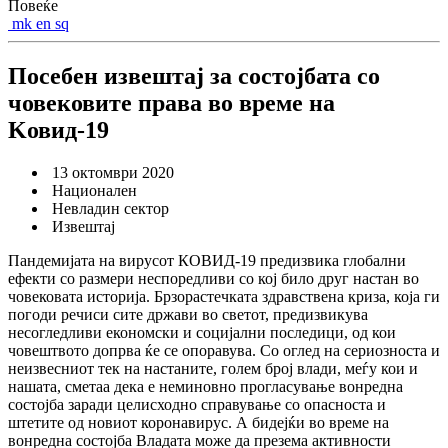
Повеќе
mk
en
sq
Посебен извештај за состојбата со
човековите права во време на
Kовид-19
13 октомври 2020
Национален
Невладин сектор
Извештај
Пандемијата на вирусот КОВИД-19 предизвика глобални
ефекти со размери неспоредливи со кој било друг настан во
човековата историја. Брзорастечката здравствена криза, која ги
погоди речиси сите држави во светот, предизвикува
несогледливи економски и социјални последици, од кои
човештвото допрва ќе се опоравува. Со оглед на сериозноста и
неизвесниот тек на настаните, голем број влади, меѓу кои и
нашата, сметаа дека е неминовно прогласување вонредна
состојба заради целисходно справување со опасноста и
штетите од новиот коронавирус. А бидејќи во време на
вонредна состојба Владата може да презема активности