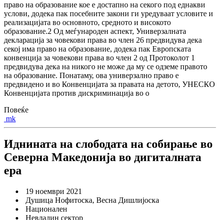
право на образование кое е достапно на секого под еднакви
услови, додека пак посебните закони ги уредуваат условите и
реализацијата во основното, средното и високото
образование.2 Од меѓународен аспект, Универзалната
декларација за човекови права во член 26 предвидува дека
секој има право на образование, додека пак Европската
конвенција за човекови права во член 2 од Протоколот 1
предвидува дека на никого не може да му се одземе правото
на образование. Понатаму, ова универзално право е
предвидено и во Конвенцијата за правата на детото, УНЕСКО
Конвенцијата против дискриминација во о
Повеќе
mk
Иднината на слободата на собирање во
Северна Македонија во дигиталната
ера
19 ноември 2021
Душица Нофитоска, Весна Дишлијоска
Национален
Невладин сектор