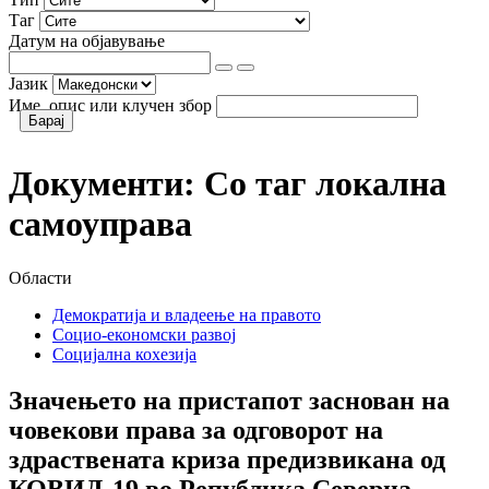
Таг
Датум на објавување
Јазик
Име, опис или клучен збор
Документи:
Со таг
локална
самоуправа
Области
Демократија и владеење на правото
Социо-економски развој
Социјална кохезија
Значењето на пристапот заснован на
човекови права за одговорот на
здраствената криза предизвикана од
КОВИД-19 во Република Северна