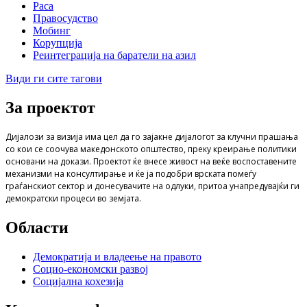
Раса
Правосудство
Мобинг
Корупција
Реинтеграција на баратели на азил
Види ги сите тагови
За проектот
Дијалози за визија има цел да го зајакне дијалогот за клучни прашања
со кои се соочува македонското општество, преку креирање политики
основани на докази. Проектот ќе внесе живост на веќе воспоставените
механизми на консултирање и ќе ја подобри врската помеѓу
граѓанскиот сектор и донесувачите на одлуки, притоа унапредувајќи ги
демократски процеси во земјата.
Области
Демократија и владеење на правото
Социо-економски развој
Социјална кохезија