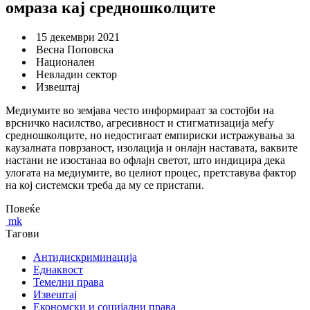
омраза кај средношколците
15 декември 2021
Весна Поповска
Национален
Невладин сектор
Извештај
Медиумите во земјава често информираат за состојби на
врсничко насилство, агресивност и стигматизација меѓу
средношколците, но недостигаат емпириски истражувања за
каузалната поврзаност, изолација и онлајн наставата, ваквите
настани не изостанаа во офлајн светот, што индицира дека
улогата на медиумите, во целиот процес, претставува фактор
на кој системски треба да му се пристапи.
Повеќе
mk
Тагови
Антидискриминација
Еднаквост
Темелни права
Извештај
Економски и социјални права