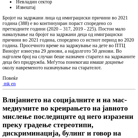
Невладин сектор
Извештај
Бројот на задржани лица од имиграциски причини во 2021
година (388) е во континуиран пораст споредено со
претходните години (2020 – 317, 2019 - 225). Постои мало
намалување на бројот на задржани деца од имиграциски
причини во 2021 година, споредено со истиот период во 2020
година. Просечното време на задржување на дете во ПТЦ
Винојуг изнесува 29 денови, а најдолгото 50 денови. Во
најголем број на случаи беше назначен старател на задржаните
деца без придружба. Меѓутоа понекогаш имаше доцнење
околу навременото назначување на старателот.
Повеќе
mk
en
Влијанието на социјалните и на мас-
медиумите во креирањето на јавното
мислење последиците од него изразени
преку градење стереотипи,
дискриминација, булинг и говор на