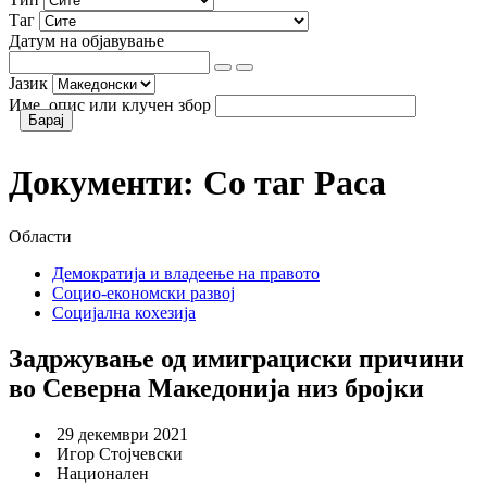
Таг
Датум на објавување
Јазик
Име, опис или клучен збор
Документи:
Со таг
Раса
Области
Демократија и владеење на правото
Социо-економски развој
Социјална кохезија
Задржување од имиграциски причини
во Северна Македонија низ бројки
29 декември 2021
Игор Стојчевски
Национален