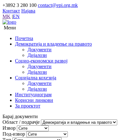
+3892 3 280 100
contact@epi.org.mk
Контакт
Најава
MK
|
EN
Мени
Почетна
Демократија и владеење на правото
Документи
Дијалози
Социо-економски развој
Документи
Дијалози
Социјална кохезија
Документи
Дијалози
Институциограм
Корисни линкови
За проектот
Барај документи
Област / подрачје
Извор
Под-извор
Тип