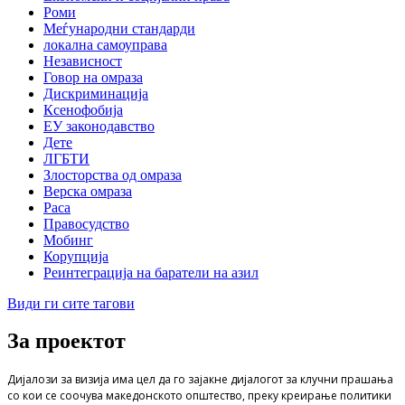
Роми
Меѓународни стандарди
локална самоуправа
Независност
Говор на омраза
Дискриминација
Ксенофобија
ЕУ законодавство
Дете
ЛГБТИ
Злосторства од омраза
Верска омраза
Раса
Правосудство
Мобинг
Корупција
Реинтеграција на баратели на азил
Види ги сите тагови
За проектот
Дијалози за визија има цел да го зајакне дијалогот за клучни прашања
со кои се соочува македонското општество, преку креирање политики